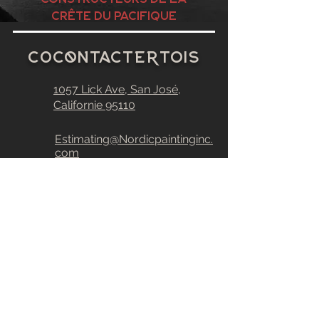
crête du Pacifique
C
0
contacter
toi
s
1057 Lick Ave,
San José,
Californie
95110
Estimating@Nordicpaintinginc.
com
408-377-3078
408-377-3081
CA # 828880