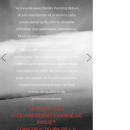
"Je travaille avec Nordic Painting depuis
18 ans maintenant et je reviens sans
cesse parce qu'ils sont la véritable
définition d'un partenaire commercial.
Nous savons que nous obtenons un
excellent produit à un prix équitable, et je
les ai référés à une poignée de
partenaires commerciaux. de nos clients
directs au fil des années sachant que
mon client est entre de bonnes mains
avec son équipe. Ils feront toujours les
choses correctement avec un haut
niveau de qualité et de
professionnalisme.
Sean Bardes
Vice-président chargé de
projet
Constructeurs de la