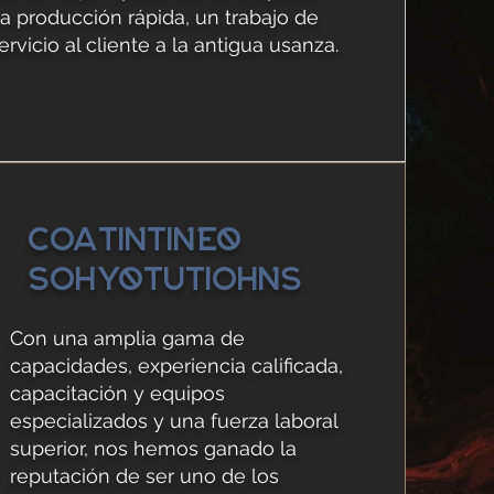
 producción rápida, un trabajo de
rvicio al cliente a la antigua usanza.
C
oa
tintineo
S
oh
yo
tu
ti
oh
ns
Con una amplia gama de
capacidades, experiencia calificada,
capacitación y equipos
especializados y una fuerza laboral
superior, nos hemos ganado la
reputación de ser uno de los