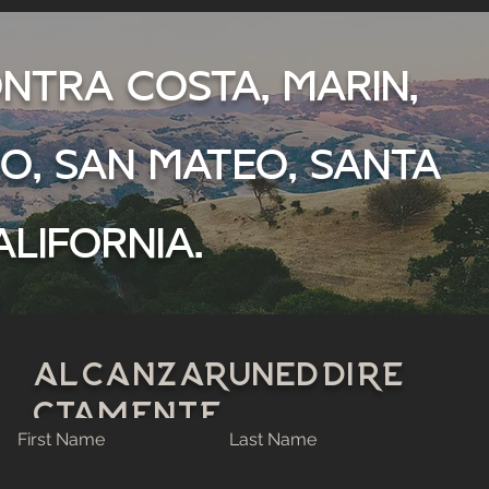
ntra Costa, Marin,
co, San Mateo, Santa
lifornia.
Alcanzar
UNED
dire
ctamente
First Name
Last Name