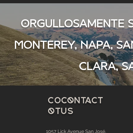
Orgullosamente si
Monterey, Napa, Sa
Clara, S
C
0
contact
o
tu
s
1057 Lick Avenue
San José,