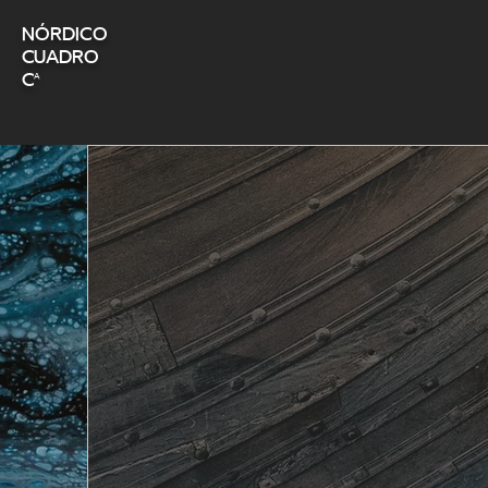
nórdico
Cuadro
Cª
Nuest
servi