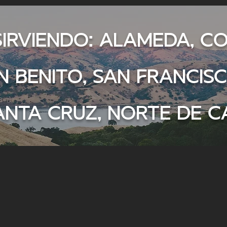
rviendo: Alameda, Co
n Benito, San Francis
anta Cruz, norte de Ca