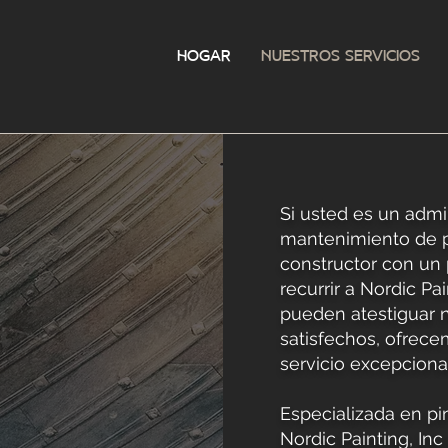
Hogar
Nuestros servicios
Si usted es un adm
mantenimiento de pi
ros
constructor con un 
recurrir a Nordic Pa
pueden atestiguar 
satisfechos, ofrece
cios
servicio excepciona
Especializada en pin
Nordic Painting, In