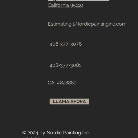
California
95110
Estimating@Nordicpaintinginc.com
408-377-3078
408-377-3081
CA: #828880
LLAMA AHORA
© 2024 by Nordic Painting Inc.